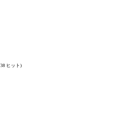
738 ヒット
)