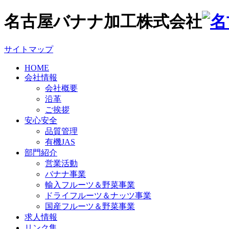
名古屋バナナ加工株式会社
サイトマップ
HOME
会社情報
会社概要
沿革
ご挨拶
安心安全
品質管理
有機JAS
部門紹介
営業活動
バナナ事業
輸入フルーツ＆野菜事業
ドライフルーツ＆ナッツ事業
国産フルーツ＆野菜事業
求人情報
リンク集